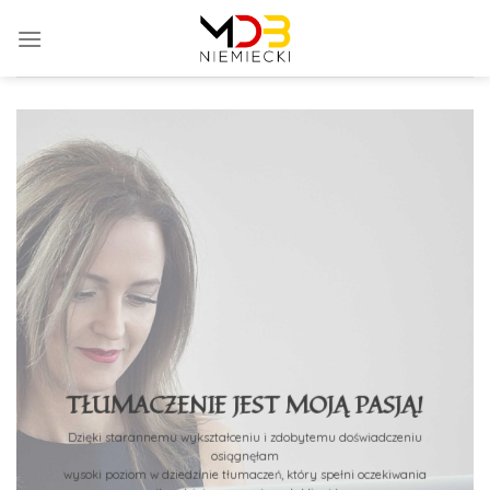
TŁUMACZENIE JEST MOJĄ PASJĄ!
Dzięki starannemu wykształceniu i zdobytemu doświadczeniu
osiągnęłam
wysoki poziom w dziedzinie tłumaczeń, który spełni oczekiwania